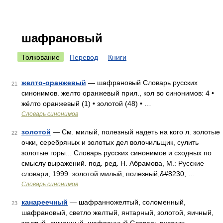
шафрановый
Толкование
Перевод
Книги
желто-оранжевый
— шафрановый Словарь русских
21
синонимов. желто оранжевый прил., кол во синонимов: 4 •
жёлто оранжевый (1) • золотой (48) • …
Словарь синонимов
золотой
— См. милый, полезный надеть на кого л. золотые
22
очки, серебряных и золотых дел волочильщик, сулить
золотые горы... Словарь русских синонимов и сходных по
смыслу выражений. под. ред. Н. Абрамова, М.: Русские
словари, 1999. золотой милый, полезный;&#8230; …
Словарь синонимов
канареечный
— шафранножелтый, соломенный,
23
шафрановый, светло желтый, янтарный, золотой, яичный,