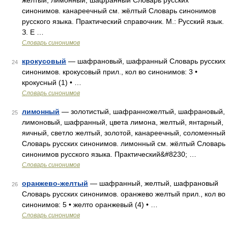
желтый, лимонный, шафранный Словарь русских
синонимов. канареечный см. жёлтый Словарь синонимов
русского языка. Практический справочник. М.: Русский язык.
З. Е …
Словарь синонимов
крокусовый
— шафрановый, шафранный Словарь русских
24
синонимов. крокусовый прил., кол во синонимов: 3 •
крокусный (1) • …
Словарь синонимов
лимонный
— золотистый, шафранножелтый, шафрановый,
25
лимоновый, шафранный, цвета лимона, желтый, янтарный,
яичный, светло желтый, золотой, канареечный, соломенный
Словарь русских синонимов. лимонный см. жёлтый Словарь
синонимов русского языка. Практический&#8230; …
Словарь синонимов
оранжево-желтый
— шафранный, желтый, шафрановый
26
Словарь русских синонимов. оранжево желтый прил., кол во
синонимов: 5 • желто оранжевый (4) • …
Словарь синонимов