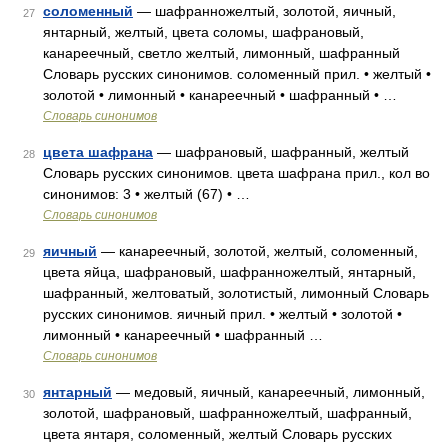
соломенный
— шафранножелтый, золотой, яичный,
27
янтарный, желтый, цвета соломы, шафрановый,
канареечный, светло желтый, лимонный, шафранный
Словарь русских синонимов. соломенный прил. • желтый •
золотой • лимонный • канареечный • шафранный • …
Словарь синонимов
цвета шафрана
— шафрановый, шафранный, желтый
28
Словарь русских синонимов. цвета шафрана прил., кол во
синонимов: 3 • желтый (67) • …
Словарь синонимов
яичный
— канареечный, золотой, желтый, соломенный,
29
цвета яйца, шафрановый, шафранножелтый, янтарный,
шафранный, желтоватый, золотистый, лимонный Словарь
русских синонимов. яичный прил. • желтый • золотой •
лимонный • канареечный • шафранный …
Словарь синонимов
янтарный
— медовый, яичный, канареечный, лимонный,
30
золотой, шафрановый, шафранножелтый, шафранный,
цвета янтаря, соломенный, желтый Словарь русских