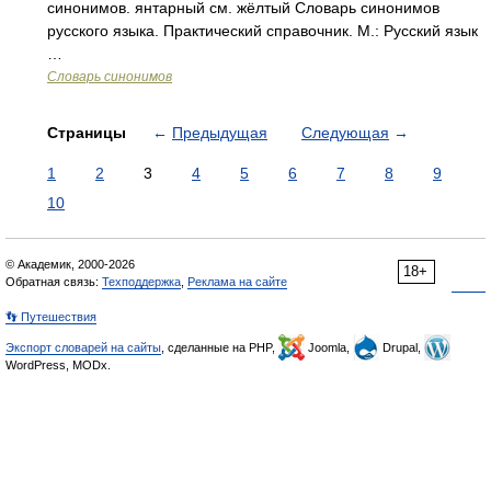
синонимов. янтарный см. жёлтый Словарь синонимов
русского языка. Практический справочник. М.: Русский язык
…
Словарь синонимов
Страницы
←
Предыдущая
Следующая
→
1
2
3
4
5
6
7
8
9
10
© Академик, 2000-2026
18+
Обратная связь:
Техподдержка
,
Реклама на сайте
👣 Путешествия
Экспорт словарей на сайты
, сделанные на PHP,
Joomla,
Drupal,
WordPress, MODx.